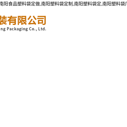
">南阳食品塑料袋定做
,南阳塑料袋定制,南阳塑料袋定,南阳塑料