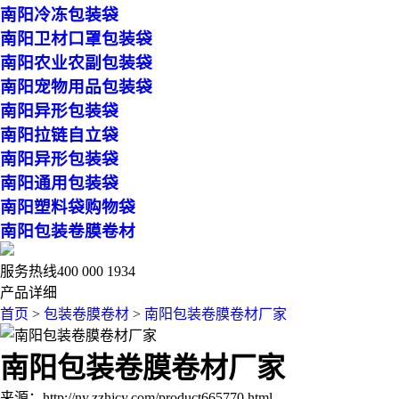
南阳冷冻包装袋
南阳卫材口罩包装袋
南阳农业农副包装袋
南阳宠物用品包装袋
南阳异形包装袋
南阳拉链自立袋
南阳异形包装袋
南阳通用包装袋
南阳塑料袋购物袋
南阳包装卷膜卷材
服务热线
400 000 1934
产品详细
首页
>
包装卷膜卷材
>
南阳包装卷膜卷材厂家
南阳包装卷膜卷材厂家
来源：http://ny.zzhjcy.com/product665770.html